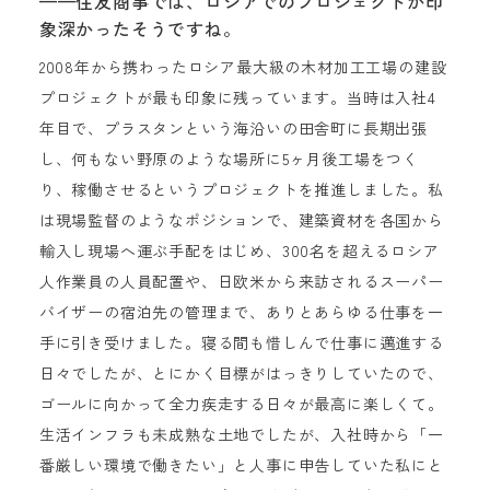
——住友商事では、ロシアでのプロジェクトが印
象深かったそうですね。
2008年から携わったロシア最大級の木材加工工場の建設
プロジェクトが最も印象に残っています。当時は入社4
年目で、プラスタンという海沿いの田舎町に長期出張
し、何もない野原のような場所に5ヶ月後工場をつく
り、稼働させるというプロジェクトを推進しました。私
は現場監督のようなポジションで、建築資材を各国から
輸入し現場へ運ぶ手配をはじめ、300名を超えるロシア
人作業員の人員配置や、日欧米から来訪されるスーパー
バイザーの宿泊先の管理まで、ありとあらゆる仕事を一
手に引き受けました。寝る間も惜しんで仕事に邁進する
日々でしたが、とにかく目標がはっきりしていたので、
ゴールに向かって全力疾走する日々が最高に楽しくて。
生活インフラも未成熟な土地でしたが、入社時から「一
番厳しい環境で働きたい」と人事に申告していた私にと