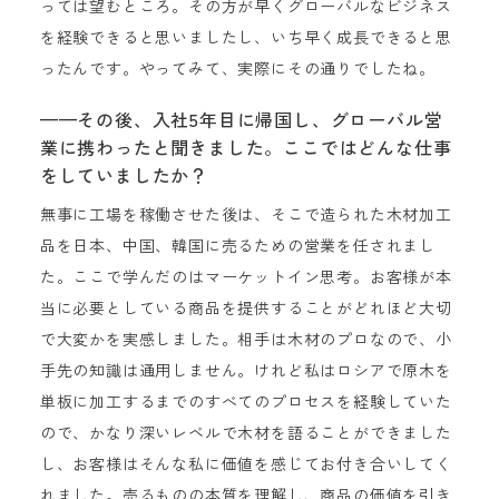
っては望むところ。その方が早くグローバルなビジネス
を経験できると思いましたし、いち早く成長できると思
ったんです。やってみて、実際にその通りでしたね。
——その後、入社5年目に帰国し、グローバル営
業に携わったと聞きました。ここではどんな仕事
をしていましたか？
無事に工場を稼働させた後は、そこで造られた木材加工
品を日本、中国、韓国に売るための営業を任されまし
た。ここで学んだのはマーケットイン思考。お客様が本
当に必要としている商品を提供することがどれほど大切
で大変かを実感しました。相手は木材のプロなので、小
手先の知識は通用しません。けれど私はロシアで原木を
単板に加工するまでのすべてのプロセスを経験していた
ので、かなり深いレベルで木材を語ることができました
し、お客様はそんな私に価値を感じてお付き合いしてく
れました。売るものの本質を理解し、商品の価値を引き