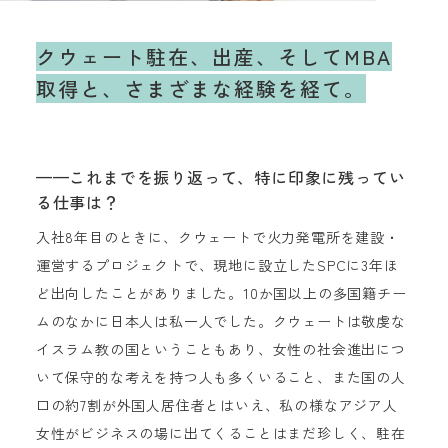
クウェート駐在、出産、そしてMBA
取得と、
さまざまな経験を経て。
——これまでを振り返って、特に印象に残ってい
る仕事は？
入社8年目のときに、クウェートで火力発電所を建設・
運営するプロジェクトで、現地に設立したSPCに3年ほ
ど出向したことがありました。10か国以上の多国籍チー
ムのなかに日本人は私一人でした。クウェートは敬虔な
イスラム教の国ということもあり、女性の社会進出につ
いて保守的な考えを持つ人も多くいること、また国の人
口の約7割が外国人居住者とはいえ、私の様なアジア人
女性がビジネスの場に出てくることはまだ珍しく、駐在