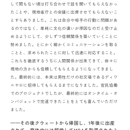
して間もない頃は打ち合わせで話を聞いてもらえなかっ
たことや、現地省庁との会議に出席させてもらえないこ
とすらありました。これは自分や相手の行動に問題があ
るのではなく、単純に文化の違いが原因なのだと受け止
めるようにして、少しずつ信頼関係を築いていくことに
努めました。とにかく細かくコミュニケーションを取る
ことと、求められたことに対して迅速に対応すること。
これらを徹底するうちに人間関係が出来てきて、徐々に
現地の方からも信頼してもらえるようになってきまし
た。最終的には、本来は男性だけの社交場であるディワ
ニヤ※に招待してもらえるまでになりました。官民協働
でのプロジェクトでしたが、最終的にはオンタイム・オ
ンバジェットで完遂できたことをとても喜んでいただけ
ました。
——その後クウェートから帰国し、1年後に出産
されて、育休中には留学してMBAを取得されたと